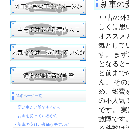
新車の
中古の外
しくは思
オススメ
気として
す。 ま
となると
と前まで
ん。 そ
め、燃費
詳細ページ一覧
の不人気
高い車だと誰でもわかる
です。 
お金を持っているから
故障です
新車の安価か高価なモデルに
る件数は